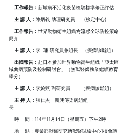
工作報告：
新城病不活化疫苗檢驗標準修正評估
主 講 人：
陳炳義 助理研究員 (檢定中心)
工作報告：
世界動物衛生組織禽流感全球防控策略
簡介
主 講 人：
李 璠 研究員兼組長 （疾病診斷組）
出國報告：
赴日本參加世界動物衛生組織「亞太區
域禽病預防及控制研討會」（無獸醫師執業繼續教育
學分）
主 講 人：
李婉甄 副研究員 （疾病診斷組）
主 持 人：
張仁杰 新興傳染病組組
長
時 間：114年11月14日（星期五）下午2時
地 點：農業部獸醫研究所獸醫試驗中心1樓會議